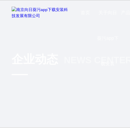
首页
关于向日
产
葵污app下
企业动态
NEWS CENTE
载安装