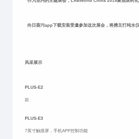
作为业内的主题展会，LABWorld China 2019聚
向日葵污app下载安装受邀参加这次展会，将携主打纯水仪器亮相此次
风采展示
PLUS-E2
款
PLUS-E3
7英寸触摸屏，手机APP控制功能