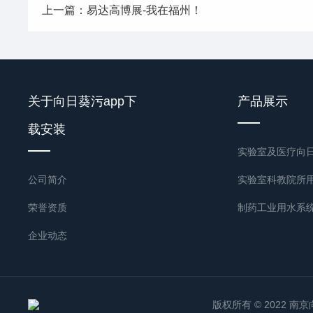
上一篇：易达高博展-我在福州！
关于向日葵污app下
产品展示
载安装
公司简介
实验室科教院所
荣誉资质
制药工业用水系
企业动态
联系向日葵污
技术文章
载安装
版权所有 © 2022 南京