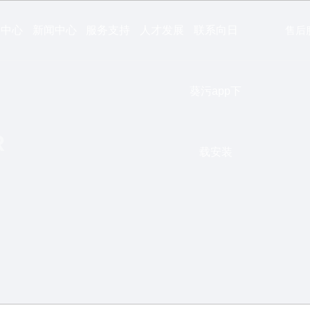
品中心
新闻中心
服务支持
人才发展
联系向日
售后服务
葵污app下
R
载安装