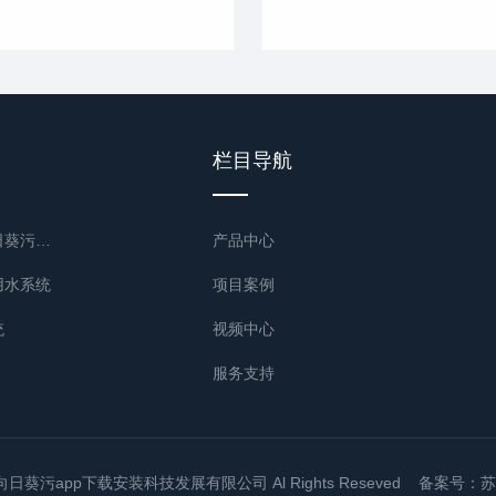
栏目导航
实验室及医疗向日葵污app下载无限看系统
产品中心
用水系统
项目案例
统
视频中心
服务支持
app下
向日葵污app下载安装科技发展有限公司 Al Rights Reseved 备案号：
苏